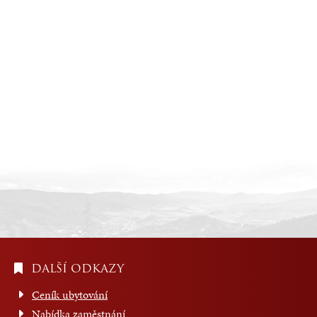
DALŠÍ ODKAZY
Ceník ubytování
Nabídka zaměstnání