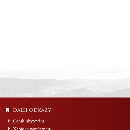
DALŠÍ ODKAZY
Ceník ubytování
Nabídka zaměstnání