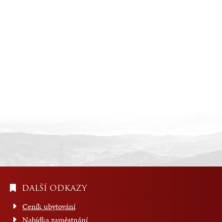
DALŠÍ ODKAZY
Ceník ubytování
Nabídka zaměstnání