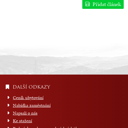
Přidat článek
DALŠÍ ODKAZY
Ceník ubytování
Nabídka zaměstnání
Napsali o nás
Ke stažení