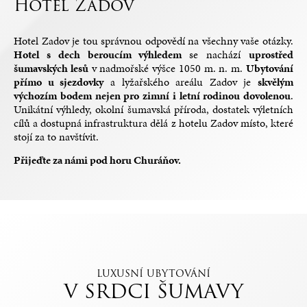
Hotel Zadov
Hotel Zadov je tou správnou odpovědí na všechny vaše otázky.
Hotel s dech beroucím výhledem
se nachází
uprostřed
šumavských lesů
v nadmořské výšce 1050 m. n. m.
Ubytování
přímo u sjezdovky
a lyžařského areálu Zadov je
skvělým
výchozím bodem nejen pro zimní i letní rodinou dovolenou
.
Unikátní výhledy, okolní šumavská příroda, dostatek výletních
cílů a dostupná infrastruktura dělá z hotelu Zadov místo, které
stojí za to navštívit.
Přijeďte za námi pod horu Churáňov.
LUXUSNÍ UBYTOVÁNÍ
V SRDCI ŠUMAVY