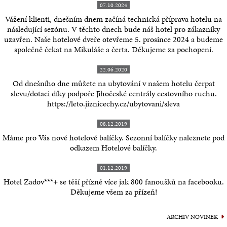
07.10.2024
Vážení klienti, dnešním dnem začíná technická příprava hotelu na
následující sezónu. V těchto dnech bude náš hotel pro zákazníky
uzavřen. Naše hotelové dveře otevřeme 5. prosince 2024 a budeme
společně čekat na Mikuláše a čerta. Děkujeme za pochopení.
22.06.2020
Od dnešního dne můžete na ubytování v našem hotelu čerpat
slevu/dotaci díky podpoře Jihočeské centrály cestovního ruchu.
https://leto.jiznicechy.cz/ubytovani/sleva
08.12.2019
Máme pro Vás nové hotelové balíčky. Sezonní balíčky naleznete pod
odkazem Hotelové balíčky.
01.12.2019
Hotel Zadov***+ se těší přízně více jak 800 fanoušků na facebooku.
Děkujeme všem za přízeň!
ARCHIV NOVINEK