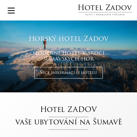
Horský hotel Zadov
moderní hotel v srdci
šumavských hor
Více informací o hotelu
Hotel ZADOV
vaše ubytování na Šumavě