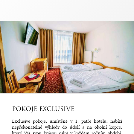
POKOJE EXCLUSIVE
Exclusive pokoje, umístěné v 1. patře hotelu, nabízí
nepřekonatelné výhledy do údolí a na okolní kopce,
které Vás svou krásou oslní v každém ročním období.