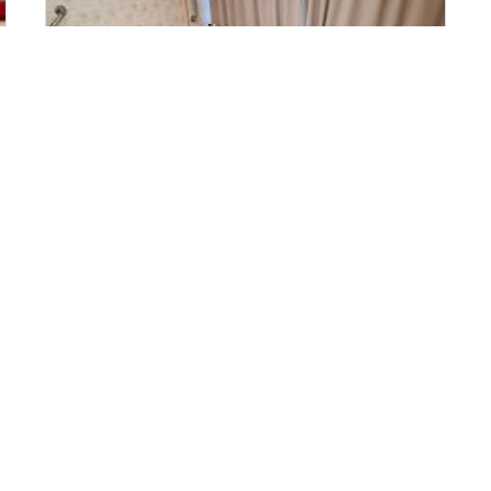
Vířivá vana na Zadově. Pro
odreagování či prožití
romantických chvil je pro vás
připravena naše vířivka.
Vychutnejte si výkonné masážními trysky i
bublinky v krásném prostředí horského hotelu
Zadov.
Více informací