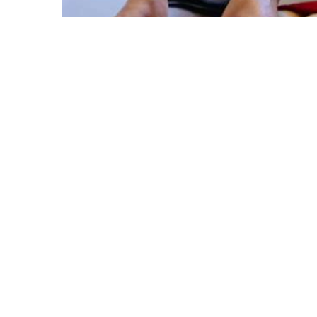
Dopřejte si při Vašem pobytu
masáž. Nabízíme různé druhy
od klasické, sportovní či
relaxační...
Více informací