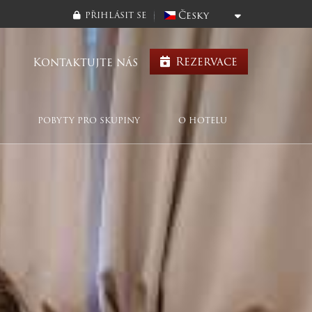
Česky
PŘIHLÁSIT SE
Rezervace
Kontaktujte nás
POBYTY PRO SKUPINY
O HOTELU