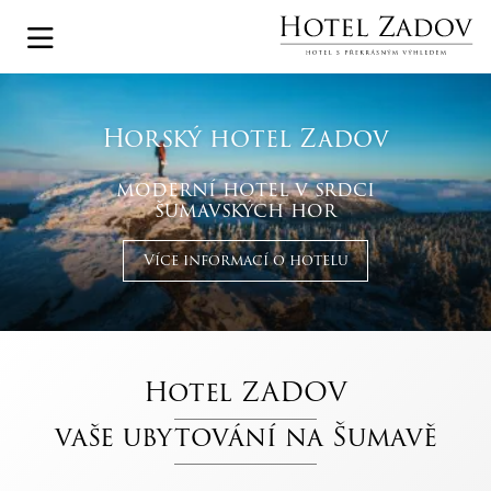
Horský hotel Zadov
moderní hotel v srdci
šumavských hor
Více informací o hotelu
Hotel ZADOV
vaše ubytování na Šumavě