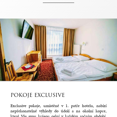
POKOJE EXCLUSIVE
Exclusive pokoje, umístěné v 1. patře hotelu, nabízí
nepřekonatelné výhledy do údolí a na okolní kopce,
které Vás svou krásou oslní v každém ročním období.