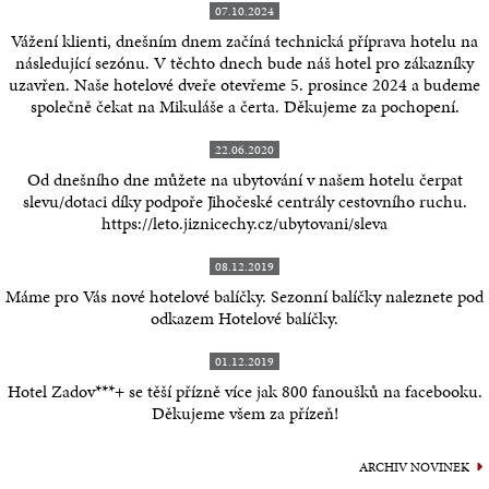
07.10.2024
Vážení klienti, dnešním dnem začíná technická příprava hotelu na
následující sezónu. V těchto dnech bude náš hotel pro zákazníky
uzavřen. Naše hotelové dveře otevřeme 5. prosince 2024 a budeme
společně čekat na Mikuláše a čerta. Děkujeme za pochopení.
22.06.2020
Od dnešního dne můžete na ubytování v našem hotelu čerpat
slevu/dotaci díky podpoře Jihočeské centrály cestovního ruchu.
https://leto.jiznicechy.cz/ubytovani/sleva
08.12.2019
Máme pro Vás nové hotelové balíčky. Sezonní balíčky naleznete pod
odkazem Hotelové balíčky.
01.12.2019
Hotel Zadov***+ se těší přízně více jak 800 fanoušků na facebooku.
Děkujeme všem za přízeň!
ARCHIV NOVINEK