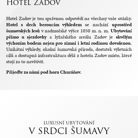
Hotel Zadov
Hotel Zadov je tou správnou odpovědí na všechny vaše otázky.
Hotel s dech beroucím výhledem
se nachází
uprostřed
šumavských lesů
v nadmořské výšce 1050 m. n. m.
Ubytování
přímo u sjezdovky
a lyžařského areálu Zadov je
skvělým
výchozím bodem nejen pro zimní i letní rodinou dovolenou
.
Unikátní výhledy, okolní šumavská příroda, dostatek výletních
cílů a dostupná infrastruktura dělá z hotelu Zadov místo, které
stojí za to navštívit.
Přijeďte za námi pod horu Churáňov.
LUXUSNÍ UBYTOVÁNÍ
V SRDCI ŠUMAVY