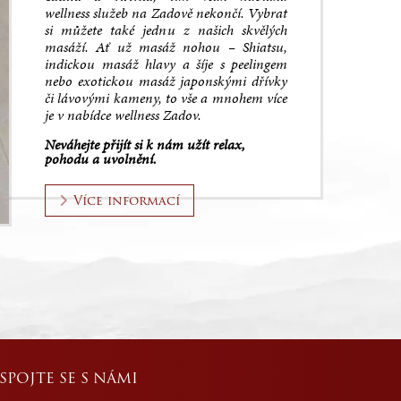
hledem
Pro
Sjezdovka hned u hotelu
POKOJE EXCLUSIVE
Venkovní akce a catering
Večern
wellness služeb na Zadově nekončí. Vybrat
si můžete také jednu z našich skvělých
Více informací
Více informací
Více informací
Více in
pro vás
masáží. Ať už masáž nohou – Shiatsu,
indickou masáž hlavy a šíje s peelingem
nebo exotickou masáž japonskými dřívky
či lávovými kameny, to vše a mnohem více
je v nabídce wellness Zadov.
Neváhejte přijít si k nám užít relax,
pohodu a uvolnění.
Více informací
SPOJTE SE S NÁMI