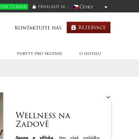
Česky
IDAT ČLÁNEK
PŘIHLÁSIT SE
Rezervace
Kontaktujte nás
POBYTY PRO SKUPINY
O HOTELU
Edit
Wellness na
Zadově
Sauna a vířivka
, tím však nabídka