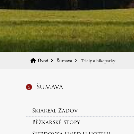
Úvod
Šumava
Trialy a bikeparky
ŠUMAVA
Skiareál Zadov
Běžkařské stopy
Sjezdovka hned u hotelu