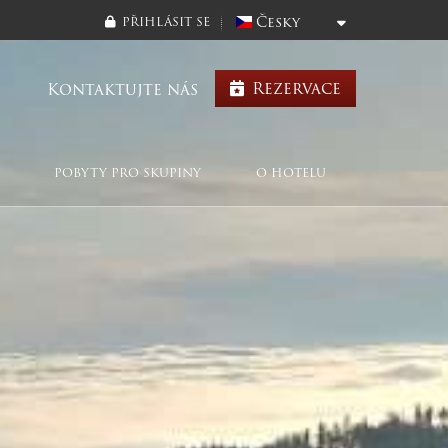
Česky
PŘIHLÁSIT SE
Rezervace
Kontaktujte nás
POBYTY PRO SKUPINY
O HOTELU