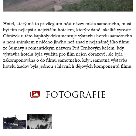
Hotel, který má to privilegium nést název místa samotného, musí
být tím nejlepší a největším hotelem, který v dané lokalitě vyroste.
Obrázek u této kapitoly dokumentuje výstavbu hotelu samotného
a není snímkem z ničeho jiného než snad z nejznámějšího filmu
ze Šumavy s romantickým názvem Ped Trnkovým keřem, kdy
výstavba hotelu byla využita pro film nejen obrazově, ale byla
zakomponována o do filmu samotného, kdy i samotná výstavba
hotelu Zadov byla jednou s hlavních dějových komponentů filmu.
FOTOGRAFIE