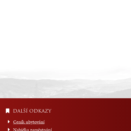
DALŠÍ ODKAZY
Ceník ubytování
Nabídka zaměstnání